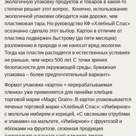
экологичную упаковку продуктов и товаров в какой-то
степени решает этот вопрос. Конечно, использование
экологичной упаковки обходится нам дороже, чем
пластиковая тара. Но руководство КФ «Хлебный Спас»
осознанно сделало этот выбор. Картон в отличие от
пластика подвержен быстрому (до пяти месяцев)
разложению в природе и не наносит вред экологии.
Тогда как пластик распадется в естественных условиях
не раньше, чем через 500 лет. С точки зрения
безопасности для окружающей среды, бумажная
упаковка – более предпочтительный вариант».
Формат упаковки «картон + перерабатываемая
пленка» уже применяется для линейки хлебцев
торговой марки «Magic Grain». В картон упаковываются
печенья торговой марки «Хлебный Спас»: «Имбирное»
с молотым имбирем и корицей, «С овсяными отрубями
и злаками» на мальтите, «Имбирное» с фруктозой и
яблоками на фруктозе, сезонная продукция
(новогодняя и пасхальная) и многое другое.