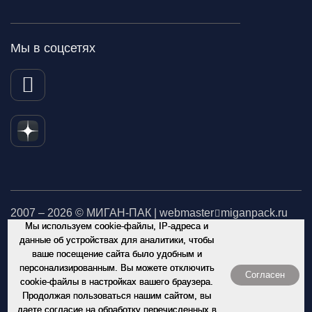
Мы в соцсетях
2007 – 2026 © МИГАН-ПАК | webmaster
miganpack.ru
Мы используем cookie-файлы, IP-адреса и
Не является публичной офертой. Обращаем Ваше внимание
данные об устройствах для аналитики, чтобы
ваше посещение сайта было удобным и
на то, что данный интернет-сайт носит исключительно
персонализированным. Вы можете отключить
информационный характер и ни при каких условиях
Согласен
cookie-файлы в настройках вашего браузера.
информационные материалы и цены, размещенные на сайте,
Продолжая пользоваться нашим сайтом, вы
не являются публичной офертой, определяемой
даете согласие на обработку перечисленных в