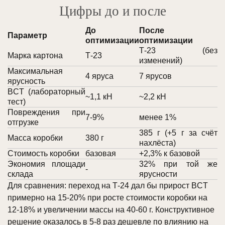
Цифры до и после
До
После
Параметр
оптимизации
оптимизации
Т-23 (без
Марка картона
Т-23
изменений)
Максимальная
4 яруса
7 ярусов
ярусность
BCT (лабораторный
~1,1 кН
~2,2 кН
тест)
Повреждения при
7-9%
менее 1%
отгрузке
385 г (+5 г за счёт
Масса коробки
380 г
нахлёста)
Стоимость коробки
базовая
+2,3% к базовой
Экономия площади
32% при той же
-
склада
ярусности
Для сравнения: переход на Т-24 дал бы прирост BCT
примерно на 15-20% при росте стоимости коробки на
12-18% и увеличении массы на 40-60 г. Конструктивное
решение оказалось в 5-8 раз дешевле по влиянию на