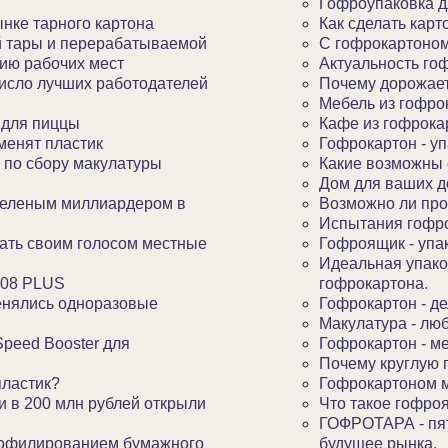
Гофроупаковка д
ынке тарного картона
Как сделать карт
й тары и перерабатываемой
С гофрокартоном
нию рабочих мест
Актуальность го
число лучших работодателей
Почему дорожае
Мебель из гофрок
 для пиццы
Кафе из гофрока
менят пластик
Гофрокартон - у
я по сбору макулатуры
Какие возможны
Дом для ваших д
зеленым миллиардером в
Возможно ли про
Испытания гофр
ать своим голосом местные
Гофроящик - упак
Идеальная упаков
508 PLUS
гофрокартона.
менялись одноразовые
Гофрокартон - де
Макулатура - люб
Speed Booster для
Гофрокартон - м
Почему круглую 
пластик?
Гофрокартоном м
 в 200 млн рублей открыли
Что такое гофро
ГОФРОТАРА - пят
рофилированием бумажного
будущее рынка.