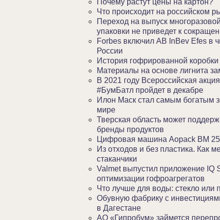
Почему растут цены на картон?
Что происходит на российском р
Переход на выпуск многоразово
упаковки не приведет к сокраще
Forbes включил AB InBev Efes в 
России
История гофрированной коробки
Материалы на основе лигнита за
В 2021 году Всероссийская акци
#БумБатл пройдет в декабре
Илон Маск стал самым богатым 
мире
Тверская область может поддерж
бренды продуктов
Цифровая машина Aopack BM 2
Из отходов и без пластика. Как 
стаканчики
Valmet выпустил приложение IQ 
оптимизации гофроагрегатов
Что лучше для воды: стекло или 
Обувную фабрику с инвестициями
в Дагестане
АО «Гипробум» займется переп