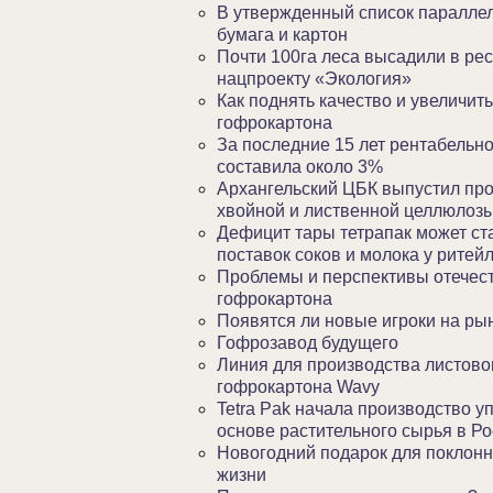
В утвержденный список паралле
бумага и картон
Почти 100га леса высадили в ре
нацпроекту «Экология»
Как поднять качество и увеличит
гофрокартона
За последние 15 лет рентабельн
составила около 3%
Архангельский ЦБК выпустил пр
хвойной и лиственной целлюлозы
Дефицит тары тетрапак может ст
поставок соков и молока у ритей
Проблемы и перспективы отечест
гофрокартона
Появятся ли новые игроки на ры
Гофрозавод будущего
Линия для производства листово
гофрокартона Wavy
Tetra Pak начала производство у
основе растительного сырья в Р
Новогодний подарок для поклонн
жизни