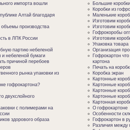
льного импорта вошли
Большие коробки
Коробки из гофр
спублике Алтай благодаря
Маленькие короб
Изготовим короб
ь объемы производства
Изготовим короб
Гофрокоробы оп
ость в ЛПК России
Изготовим короб
Упаковка товара
обную партию небеленой
Организация про
 и небеленой бумаги
Гофрокартон что
ать причиной перебоев
картона
леров
Печать на коробк
венного рынка упаковки из
Коробка экран
Картонные короб
нке гофрокартона?
Картонные короб
Картонные короб
го двухслойного
Картонные короб
Картонная коробк
паковки с полимерами на
О гофрокартоне
оссии
Особенности скл
иков здорового образа
Гофрокартон в р
Различия между 