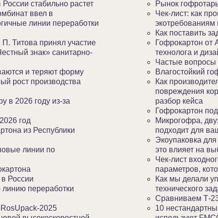
 России стабильно растет
Рынок гофротары
омбинат ввел в
Чек-лист: как пр
огичные линии переработки
экотребованиям 
Как поставить з
 П. Титова принял участие
Гофрокартон от А
Честный знак» санитарно-
технолога и диз
Частые вопросы 
ваются и теряют форму
Влагостойкий го
ый рост производства
Как производите
повреждения кор
 в 2026 году из-за
разбор кейса
Гофрокартон под
2026 год
Микрогофра, дву
артона из Республики
подходит для ва
Экоупаковка для
новые линии по
это влияет на в
Чек-лист входног
окартона
параметров, кот
 в России
Как мы делали уп
ю линию переработки
технического зад
Сравниваем Т-23
 RosUpack-2025
10 нестандартны
новой высокоскоростной
используют FMCG