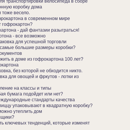
ля транспортировки велосипеда в сборе
онную коробку дома
 тоже весело.
фрокартона в современном мире
т гофрокартон?
артона - дай фантазии разыграться!
ртона - все возможно
паковка для успешной торговли
 самые большие размеры коробки?
окументов
жить в доме из гофрокартона 100 лет?
окартона
овка, без которой не обходится никто.
ка для овощей и фркутов - лотки из
ление на классы и типы
ая бумага подойдет или нет?
еждународные стандарты качества
пиццу упаковывают в квадратную коробку?
ожно утеплить дом
ящики?
ь ключевых тенденций, которые изменят