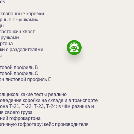
ies
хклапанные коробки
рные с «ушками»
цы
ласточкин хвост"
 ручками
артона
ки с разделителями
ы
й
товой профиль B
товой профиль C
н листовой профиль Е
ящиков: какие тесты реально
оведение коробки на складе и в транспорте
на Т-21, Т-22, Т-23, Т-24: в чём разница и
я своего груза
ний гофрокартона
огичную гофротару: кейс производителя