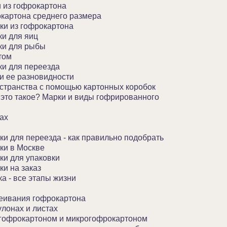
 из гофрокартона
окартона среднего размера
ки из гофрокартона
ки для яиц
ки для рыбы
том
ки для переезда
 и ее разновидности
странства с помощью картонных коробок
 это такое? Марки и виды гофрированного
ах
ки для переезда - как правильно подобрать
ки в Москве
ки для упаковки
ки на заказ
а - все этапы жизни
еивания гофрокартона
улонах и листах
гофрокартоном и микрогофрокартоном