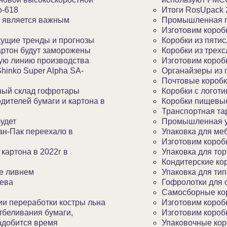
o-618
Итоги RosUpack 
 является важным
Промышленная г
Изготовим короб
кущие тренды и прогнозы
Коробки из пяти
артон будут заморожены
Коробки из трех
ную линию производства
Изготовим короб
hinko Super Alpha SA-
Органайзеры из 
Почтовые короб
ный склад гофротары
Коробки с логот
дителей бумаги и картона в
Коробки пищевы
Транспортная та
удет
Промышленная у
ан-Пак переехало в
Упаковка для ме
Изготовим короб
картона в 2022г в
Упаковка для тор
Кондитерские ко
ие ливнем
Упаковка для ти
рева
Гофролотки для
Самосборные ко
и переработки костры льна
Изготовим короб
тбеливания бумаги,
Изготовим короб
адобится время
Упаковочные кор