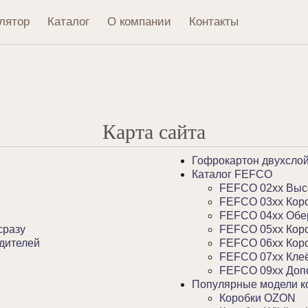
лятор
Каталог
О компании
Контакты
Карта сайта
Гофрокартон двухсло
Каталог FEFCO
FEFCO 02xx Выс
FEFCO 03xx Коро
FEFCO 04xx Обер
сразу
FEFCO 05xx Коро
дителей
FEFCO 06xx Коро
FEFCO 07xx Кле
FEFCO 09xx Доп
Популярные модели ко
Коробки OZON