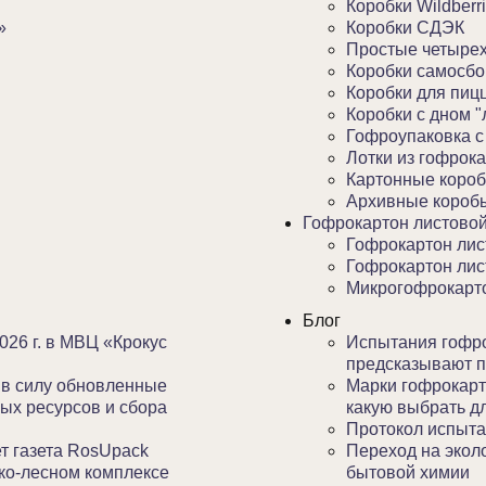
Коробки Wildberr
»
Коробки СДЭК
Простые четыре
Коробки самосбо
Коробки для пиц
Коробки с дном "
Гофроупаковка с
Лотки из гофрок
Картонные короб
Архивные короб
Гофрокартон листово
Гофрокартон лис
Гофрокартон лис
Микрогофрокарто
Блог
026 г. в МВЦ «Крокус
Испытания гофро
предсказывают п
т в силу обновленные
Марки гофрокарто
ых ресурсов и сбора
какую выбрать дл
Протокол испыта
т газета RosUpack
Переход на экол
ко-лесном комплексе
бытовой химии