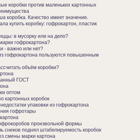
ые коробки против маленьких картонных
преимущества
а коробка. Качество имеет значение.
ала купить коробку: гофрокартон, пластик
иццы: в мусорку или на дело?
марки гофрокартона?
и - важно или нет?
из гофрокартона пользуются повышенным
ассчитать объём коробки?
ртона
ванный ГОСТ
тона
ки оптом
во картонных коробок
недостатки упаковки из гофрокартона
ения гофротары
картона
офрокоробов произвольной формы
ль снеков поднял штабелируемость коробок
без смены марки картона