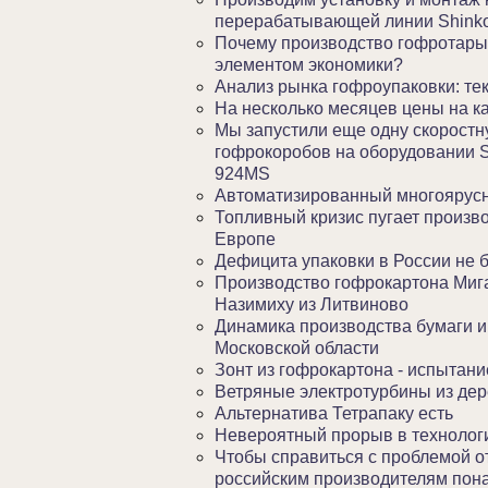
перерабатывающей линии Shink
Почему производство гофротары
элементом экономики?
Анализ рынка гофроупаковки: те
На несколько месяцев цены на к
Мы запустили еще одну скорост
гофрокоробов на оборудовании S
924MS
Автоматизированный многоярус
Топливный кризис пугает произво
Европе
Дефицита упаковки в России не б
Производство гофрокартона Миг
Назимиху из Литвиново
Динамика производства бумаги и 
Московской области
Зонт из гофрокартона - испытан
Ветряные электротурбины из де
Альтернатива Тетрапаку есть
Невероятный прорыв в технологи
Чтобы справиться с проблемой о
российским производителям пон