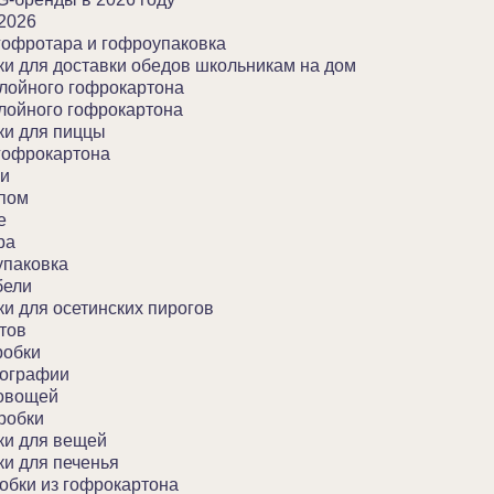
2026
офротара и гофроупаковка
ки для доставки обедов школьникам на дом
слойного гофрокартона
слойного гофрокартона
ки для пиццы
гофрокартона
ки
ипом
е
ра
паковка
бели
ки для осетинских пирогов
тов
робки
пографии
 овощей
робки
ки для вещей
ки для печенья
обки из гофрокартона