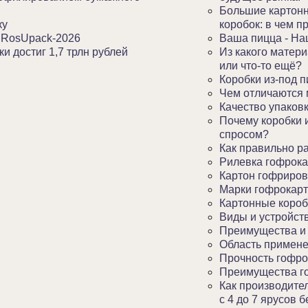
Большие картонн
ку
коробок: в чем 
 RosUpack-2026
Ваша пицца - Наш
и достиг 1,7 трлн рублей
Из какого матери
или что-то ещё?
Коробки из-под п
Чем отличаются 
Качество упаковк
Почему коробки 
спросом?
Как правильно р
Рилевка гофрока
Картон гофриро
Марки гофрокар
Картонные короб
Виды и устройст
Преимущества и 
Область примен
Прочность гофро
Преимущества г
Как производите
с 4 до 7 ярусов 