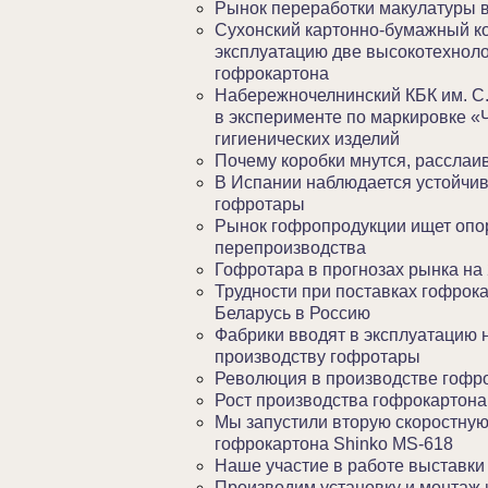
Рынок переработки макулатуры в
Сухонский картонно-бумажный к
эксплуатацию две высокотехнол
гофрокартона
Набережночелнинский КБК им. С.
в эксперименте по маркировке «
гигиенических изделий
Почему коробки мнутся, расслаи
В Испании наблюдается устойчив
гофротары
Рынок гофропродукции ищет опору
перепроизводства
Гофротара в прогнозах рынка на 
Трудности при поставках гофрок
Беларусь в Россию
Фабрики вводят в эксплуатацию 
производству гофротары
Революция в производстве гофр
Рост производства гофрокартона
Мы запустили вторую скоростну
гофрокартона Shinko MS-618
Наше участие в работе выставки
Производим установку и монтаж 