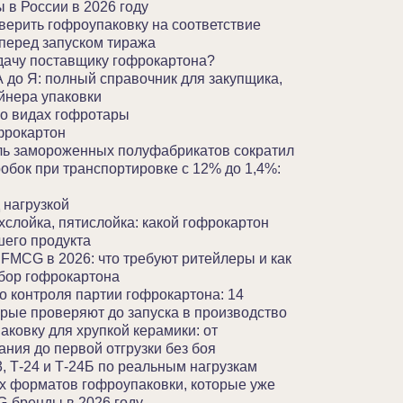
 в России в 2026 году
оверить гофроупаковку на соответствие
перед запуском тиража
адачу поставщику гофрокартона?
 до Я: полный справочник для закупщика,
айнера упаковки
о видах гофротары
фрокартон
ль замороженных полуфабрикатов сократил
обок при транспортировке с 12% до 1,4%:
 нагрузкой
хслойка, пятислойка: какой гофрокартон
шего продукта
 FMCG в 2026: что требуют ритейлеры и как
ыбор гофрокартона
о контроля партии гофрокартона: 14
орые проверяют до запуска в производство
аковку для хрупкой керамики: от
ания до первой отгрузки без боя
, Т-24 и Т-24Б по реальным нагрузкам
х форматов гофроупаковки, которые уже
-бренды в 2026 году