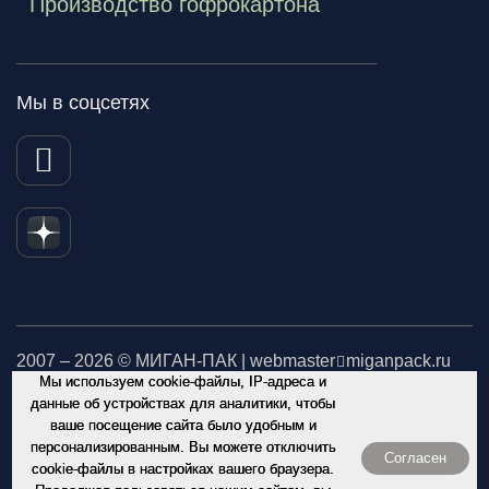
Производство гофрокартона
Мы в соцсетях
2007 – 2026 © МИГАН-ПАК | webmaster
miganpack.ru
Мы используем cookie-файлы, IP-адреса и
Не является публичной офертой. Обращаем Ваше внимание
данные об устройствах для аналитики, чтобы
ваше посещение сайта было удобным и
на то, что данный интернет-сайт носит исключительно
персонализированным. Вы можете отключить
информационный характер и ни при каких условиях
Согласен
cookie-файлы в настройках вашего браузера.
информационные материалы и цены, размещенные на сайте,