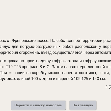
ах от Фряновского шоссе. На собственной территории расп
андус для погрузо-разгрузочных работ расположен у пер
рритория огорожена, въезд осуществляется через автомат
го цикла по производству гофрокартона и гофроупаковки
ок Т19-Т25 профиль В и С. Затем на слоттере листовой г
 При желании на коробку можно нанести логотипы, знаки,
 рулонах
длиной 100 метров и шириной 105,125 и 140 см.
(
Перейти к списку новостей
На главную