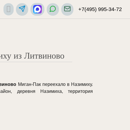
+7(495) 995-34-72
иху из Литвиново
твиново
Миган-Пак переехало в Назимиху.
айон, деревня Назимиха, территория