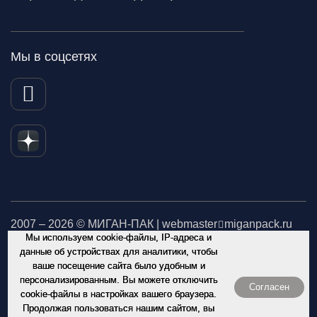
Мы в соцсетях
2007 – 2026 © МИГАН-ПАК | webmaster
miganpack.ru
Мы используем cookie-файлы, IP-адреса и
Не является публичной офертой. Обращаем Ваше внимание
данные об устройствах для аналитики, чтобы
ваше посещение сайта было удобным и
на то, что данный интернет-сайт носит исключительно
персонализированным. Вы можете отключить
информационный характер и ни при каких условиях
Согласен
cookie-файлы в настройках вашего браузера.
информационные материалы и цены, размещенные на сайте,
Продолжая пользоваться нашим сайтом, вы