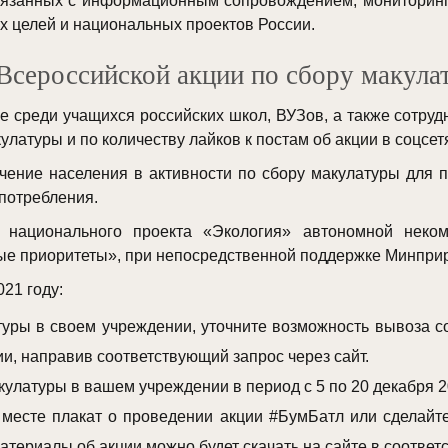
связанных с информационным сопровождением, мониторин
х целей и национальных проектов России.
Всероссийской акции по сбору макул
е среди учащихся российских школ, ВУЗов, а также сотру
латуры и по количеству лайков к постам об акции в соцсет
ение населения в активности по сбору макулатуры для 
 потребления.
 национального проекта «Экология» автономной неком
е приоритеты», при непосредственной поддержке Минпри
21 году:
уры в своем учреждении, уточните возможность вывоза с
ии, направив соответствующий запрос через сайт.
кулатуры в вашем учреждении в период с 5 по 20 декабря 2
 месте плакат о проведении акции #БумБатл или сделайт
материалы об акции можно будет скачать на сайте в соотве