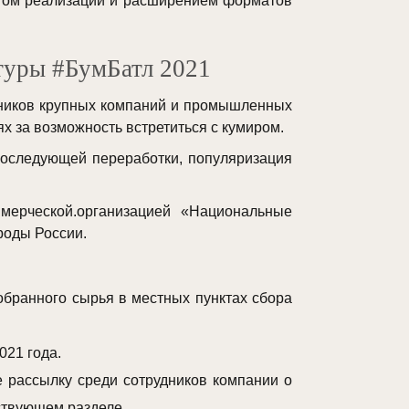
гом реализации и расширением форматов
атуры #БумБатл 2021
дников крупных компаний и промышленных
ях за возможность встретиться с кумиром.
последующей переработки, популяризация
мерческой.организацией «Национальные
роды России.
обранного сырья в местных пунктах сбора
021 года.
е рассылку среди сотрудников компании о
тствующем разделе.