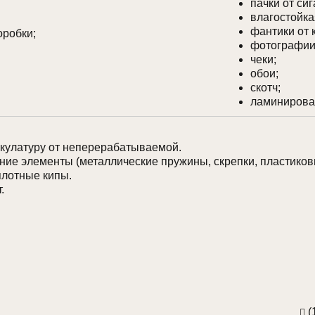
пачки от сиг
влагостойка
фантики от 
оробки;
фотографии
чеки;
обои;
скотч;
ламинирова
кулатуру от неперерабатываемой.
ие элементы (металлические пружины, скрепки, пластиковые
плотные кипы.
.
(