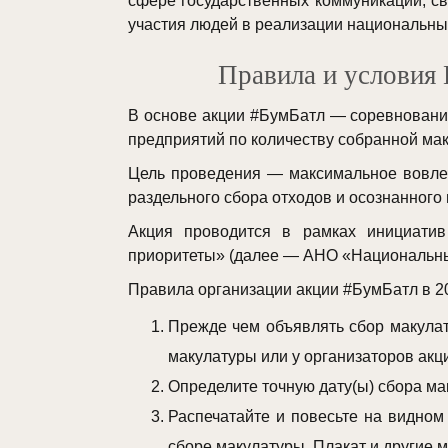
сфере государственных коммуникаций, 
участия людей в реализации национальны
Правила и условия 
В основе акции #БумБатл — соревновани
предприятий по количеству собранной маку
Цель проведения — максимальное вовлеч
раздельного сбора отходов и осознанного
Акция проводится в рамках инициатив
приоритеты» (далее — АНО «Национальны
Правила организации акции #БумБатл в 20
Прежде чем объявлять сбор макулат
макулатуры или у организаторов акц
Определите точную дату(ы) сбора ма
Распечатайте и повесьте на видном
сборе макулатуры. Плакат и другие 