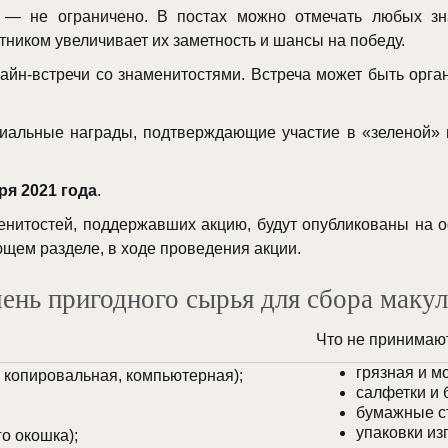
а — не ограничено. В постах можно отмечать любых зна
тником увеличивает их заметность и шансы на победу.
йн-встречи со знаменитостями. Встреча может быть орган
иальные награды, подтверждающие участие в «зеленой» п
ря 2021 года
.
енитостей, поддержавших акцию, будут опубликованы на 
ющем разделе, в ходе проведения акции.
ень пригодного сырья для сбора маку
Что не принимаю
грязная и м
, копировальная, компьютерная);
салфетки и 
бумажные с
упаковки из
о окошка);