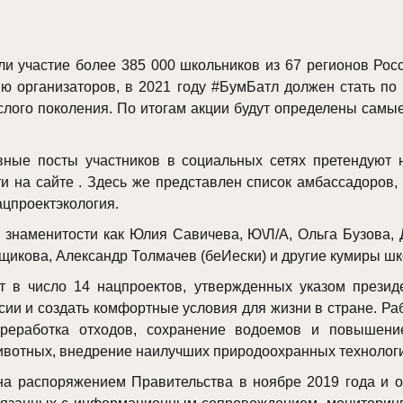
и участие более 385 000 школьников из 67 регионов Росс
ию организаторов, в 2021 году #БумБатл должен стать по
ослого поколения. По итогам акции будут определены самы
вные посты участников в социальных сетях претендуют
и на сайте . Здесь же представлен список амбассадоров, 
ацпроектэкология.
 знаменитости как Юлия Савичева, Ю\Л/А, Ольга Бузова, 
икова, Александр Толмачев (беИески) и другие кумиры шк
т в число 14 нацпроектов, утвержденных указом прези
сии и создать комфортные условия для жизни в стране. Ра
ереработка отходов, сохранение водоемов и повышени
животных, внедрение наилучших природоохранных технолог
а распоряжением Правительства в ноябре 2019 года и о