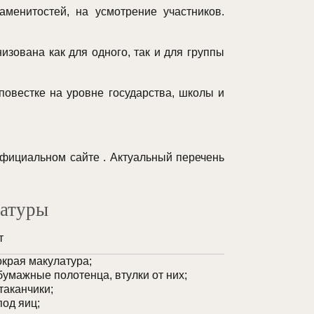
менитостей, на усмотрение участников.
изована как для одного, так и для группы
овестке на уровне государства, школы и
официальном сайте . Актуальный перечень
латуры
т
окрая макулатура;
бумажные полотенца, втулки от них;
таканчики;
под яиц;