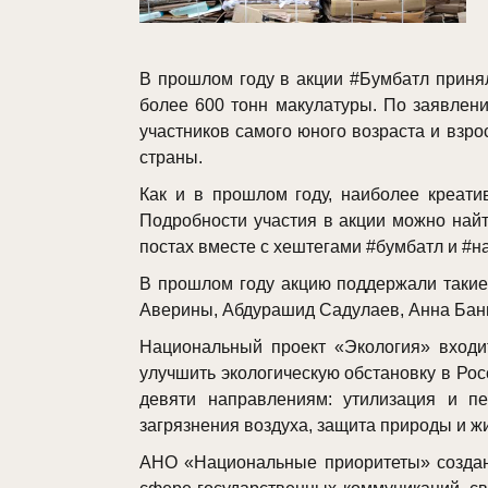
В прошлом году в акции #Бумбатл принял
более 600 тонн макулатуры. По заявлен
участников самого юного возраста и взр
страны.
Как и в прошлом году, наиболее креати
Подробности участия в акции можно найт
постах вместе с хештегами #бумбатл и #н
В прошлом году акцию поддержали такие
Аверины, Абдурашид Садулаев, Анна Банщ
Национальный проект «Экология» входи
улучшить экологическую обстановку в Рос
девяти направлениям: утилизация и п
загрязнения воздуха, защита природы и 
АНО «Национальные приоритеты» создан