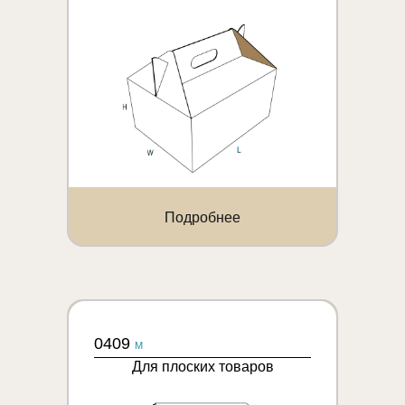
Подробнее
0409
M
Для плоских товаров