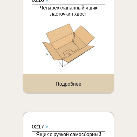
0216
M
Четырехклапанный ящик
ласточкин хвост
Подробнее
0217
M
Ящик с ручкой самосборный