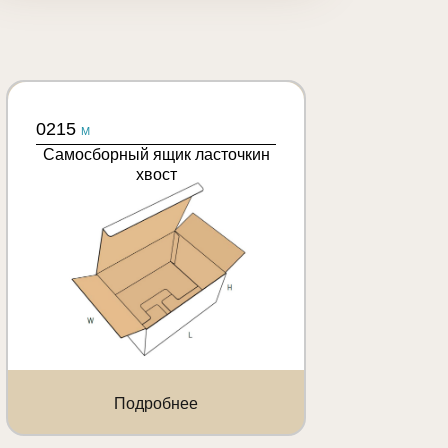
0215
M
Самосборный ящик ласточкин
хвост
Подробнее