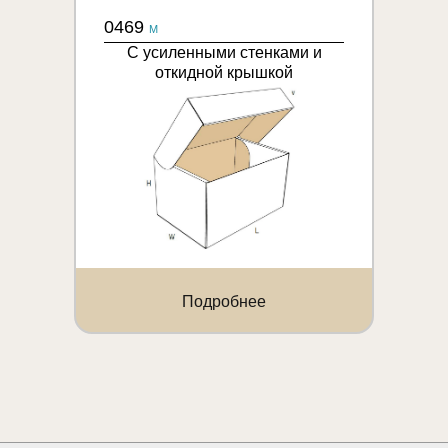
0469
M
С усиленными стенками и
откидной крышкой
Подробнее