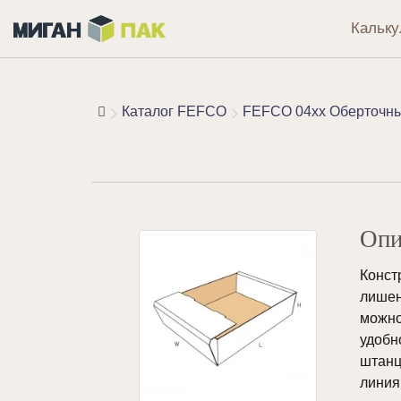
Кальку
Каталог FEFCO
FEFCO 04xx Оберточные
Опи
Конс
лишен
можно
удобн
штанц
линия