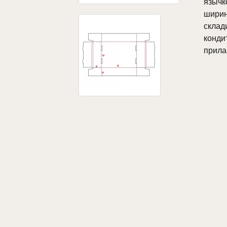
язычк
ширин
склад
конди
прила