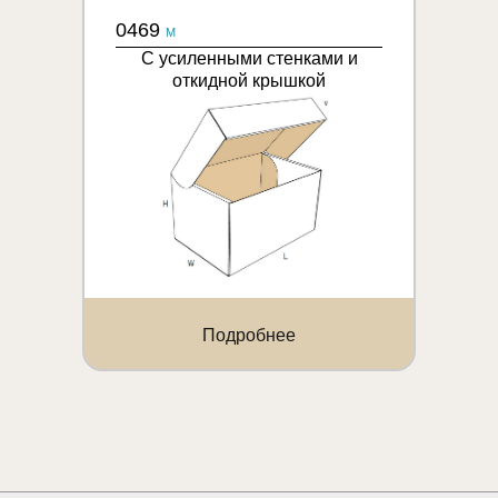
0469
M
С усиленными стенками и
откидной крышкой
Подробнее