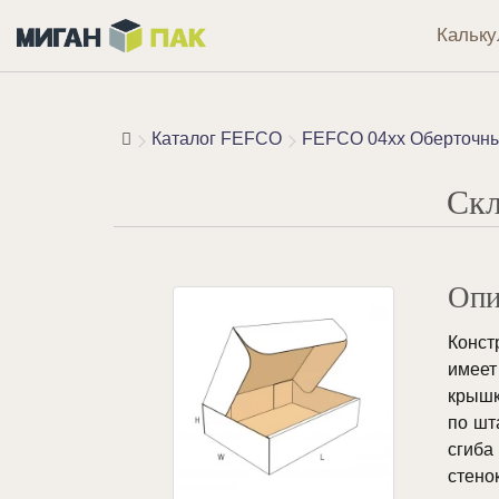
Кальку
Каталог FEFCO
FEFCO 04xx Оберточные
Скл
Опи
Конст
имеет
крышк
по шт
сгиба
стен