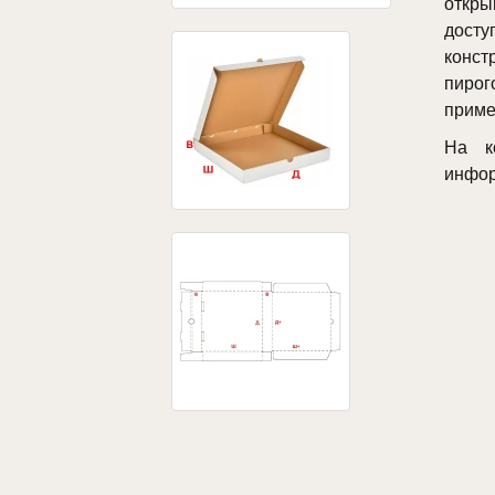
откры
досту
конс
пиро
приме
На к
инфор