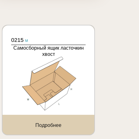
0215
M
Самосборный ящик ласточкин
хвост
Подробнее