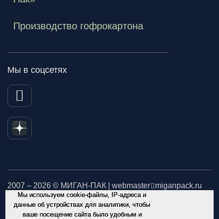
Производство гофрокартона
Мы в соцсетях
2007 – 2026 © МИГАН-ПАК | webmaster
miganpack.ru
Мы используем cookie-файлы, IP-адреса и
Не является публичной офертой. Обращаем Ваше внимание
данные об устройствах для аналитики, чтобы
ваше посещение сайта было удобным и
на то, что данный интернет-сайт носит исключительно