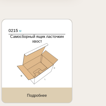
0215
M
Самосборный ящик ласточкин
хвост
Подробнее