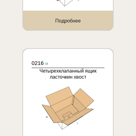
Подробнее
0216
M
Четырехклапанный ящик
ласточкин хвост