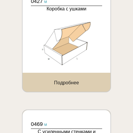
0427
M
Коробка с ушками
Подробнее
0469
M
С усиленными стенками и