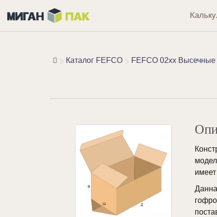
Кальку
Каталог FEFCO
FEFCO 02xx Высечные 
Опи
Конст
модел
имеет
Данна
гофро
поста