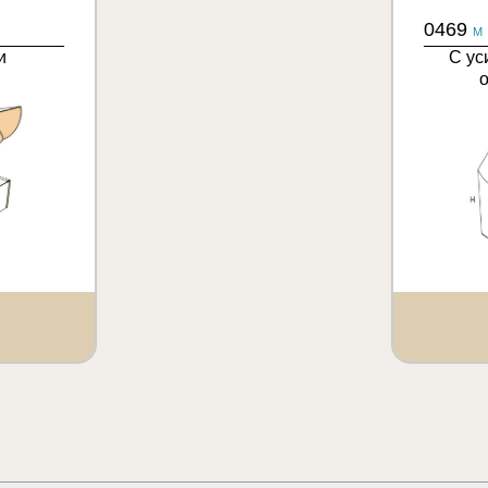
0469
M
и
С ус