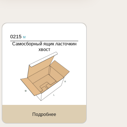
0215
M
Самосборный ящик ласточкин
хвост
Подробнее