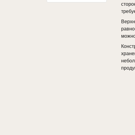
сторо
требу
Верх
равно
можно 
Конст
хран
небо
проду