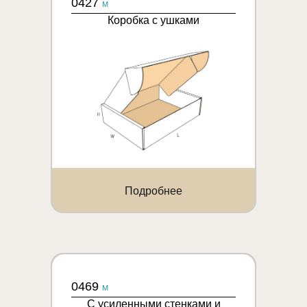
0427
M
Коробка с ушками
Подробнее
0469
M
С усиленными стенками и