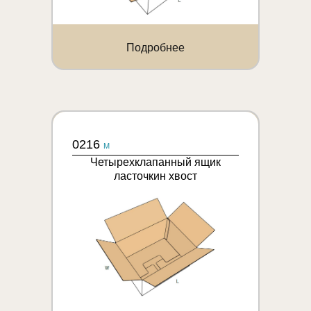
Подробнее
0216
M
Четырехклапанный ящик
ласточкин хвост