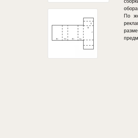
сборк
обора
По же
рекла
разм
предм