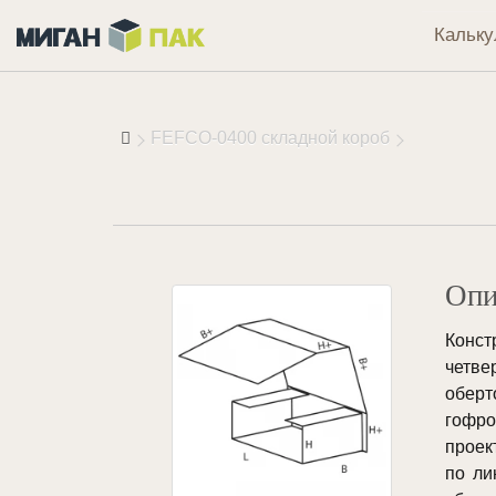
Кальку
FEFCO-0400 складной короб
Опи
Конс
четв
обер
гофро
проек
по ли