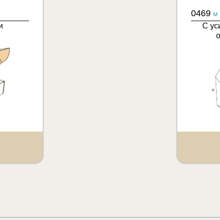
0469
M
и
С ус