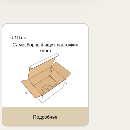
0215
M
Самосборный ящик ласточкин
хвост
Подробнее