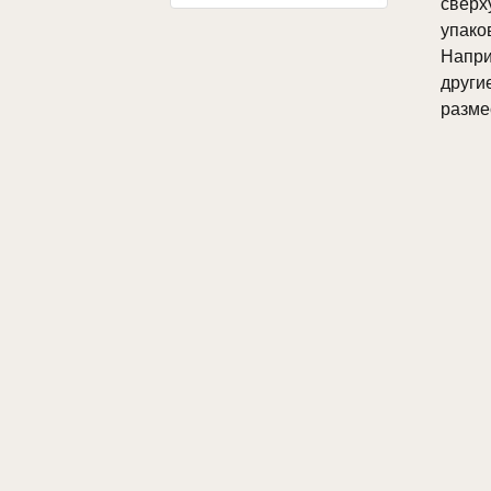
сверх
упак
Напр
други
разме