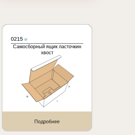
0215
M
Самосборный ящик ласточкин
хвост
Подробнее