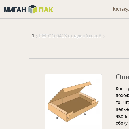
Кальку
FEFCO-0413 складной короб
Опи
Конст
похож
то, ч
цельн
часть
сбоку