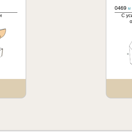
0469
M
и
С ус