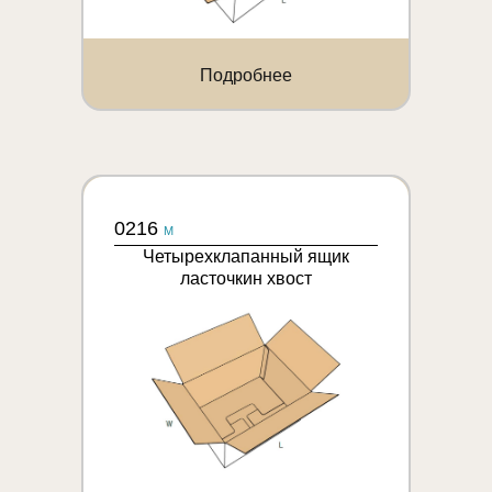
Подробнее
0216
M
Четырехклапанный ящик
ласточкин хвост