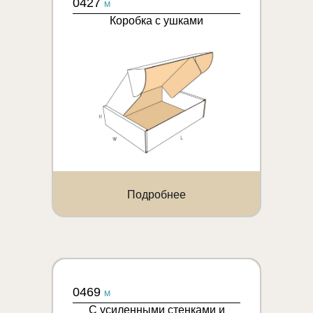
0427
M
Коробка с ушками
Подробнее
0469
M
С усиленными стенками и