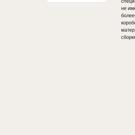
специ
не им
более
коро
мате
сборк