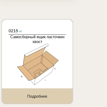
0215
M
Самосборный ящик ласточкин
хвост
Подробнее