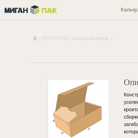
Кальку
FEFCO-0421 складной короб
Опи
Конс
усиле
кроит
сборк
загиб
кото