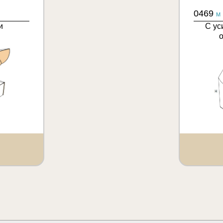
0469
M
и
С ус