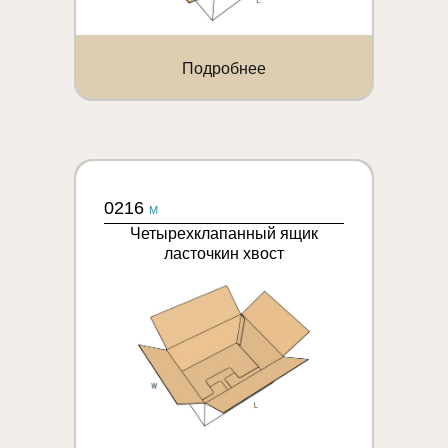
Подробнее
0216
M
Четырехклапанный ящик
ласточкин хвост