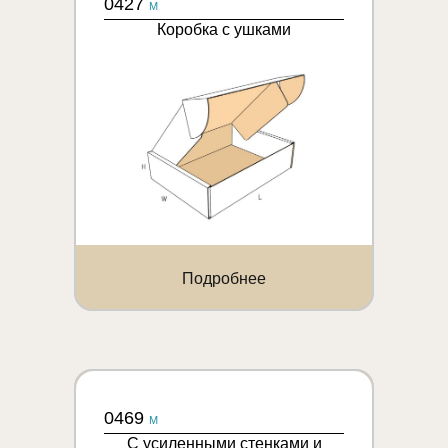
0427
M
Коробка с ушками
Подробнее
0469
M
С усиленными стенками и