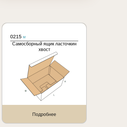
0215
M
Самосборный ящик ласточкин
хвост
Подробнее