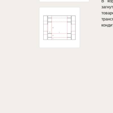
В ко
загну
това
транс
конди