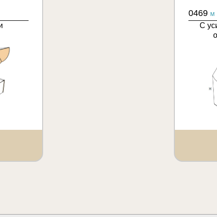
0469
M
и
С ус