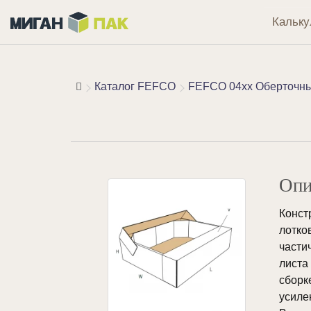
Кальку
Каталог FEFCO
FEFCO 04xx Оберточные
Опи
Конст
лотко
части
листа
сборк
усиле