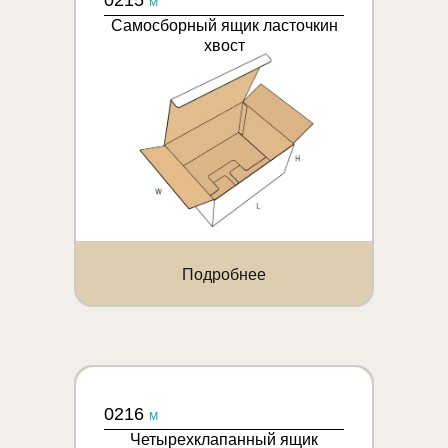
0215
M
Самосборный ящик ласточкин
хвост
Подробнее
0216
M
Четырехклапанный ящик