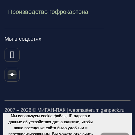
Производство гофрокартона
Мы в соцсетях
2007 – 2026 © МИГАН-ПАК | webmaster
miganpack.ru
Мы используем cookie-файлы, IP-адреса и
Не является публичной офертой. Обращаем Ваше внимание
данные об устройствах для аналитики, чтобы
ваше посещение сайта было удобным и
на то, что данный интернет-сайт носит исключительно
персонализированным. Вы можете отключить