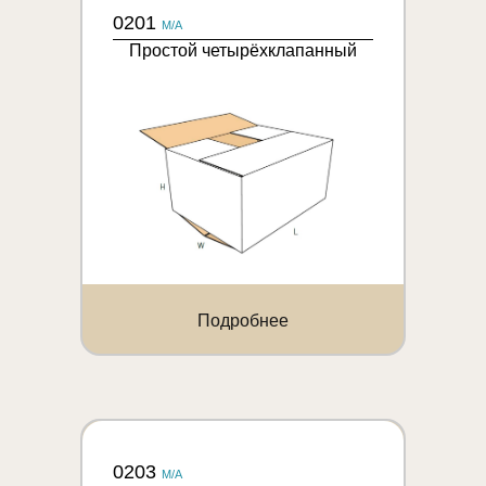
0201
M/A
Простой четырёхклапанный
Подробнее
0203
M/A