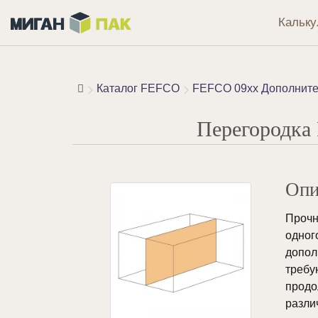
Кальку
Каталог FEFCO
FEFCO 09xx Дополните
Перегородка
Опи
Проч
одног
допо
треб
продо
разли