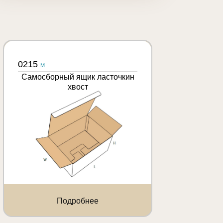
0215
M
Самосборный ящик ласточкин
хвост
Подробнее