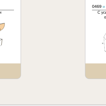
0469
M
и
С ус