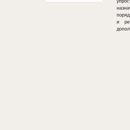
упрос
назн
поряд
и ре
допол