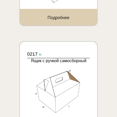
Подробнее
0217
M
Ящик с ручкой самосборный