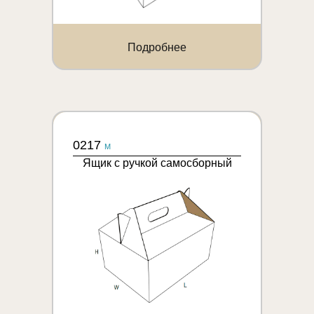
Подробнее
0217
M
Ящик с ручкой самосборный