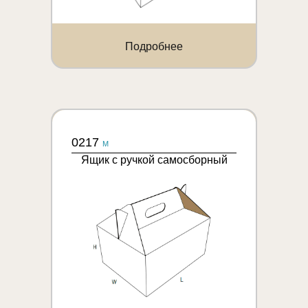
Подробнее
0217
M
Ящик с ручкой самосборный