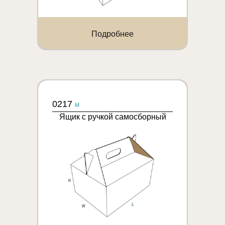
Подробнее
0217
M
Ящик с ручкой самосборный