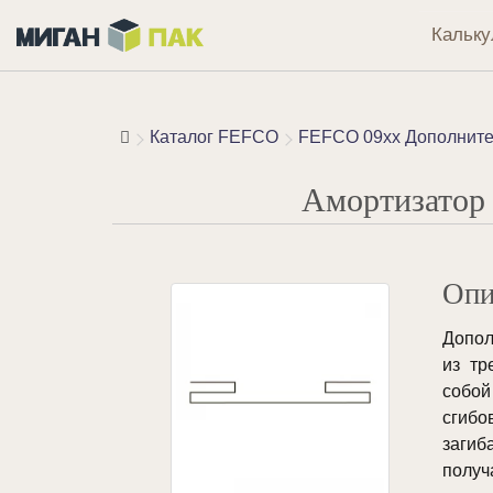
Кальку
Каталог FEFCO
FEFCO 09xx Дополните
Амортизатор
Опи
Допол
из тр
собой
сгиб
заги
полу