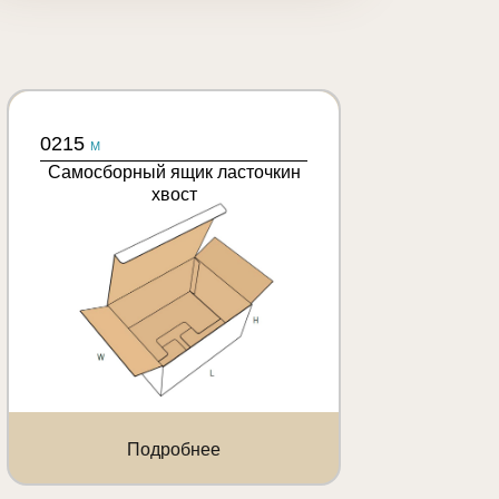
0215
M
Самосборный ящик ласточкин
хвост
Подробнее