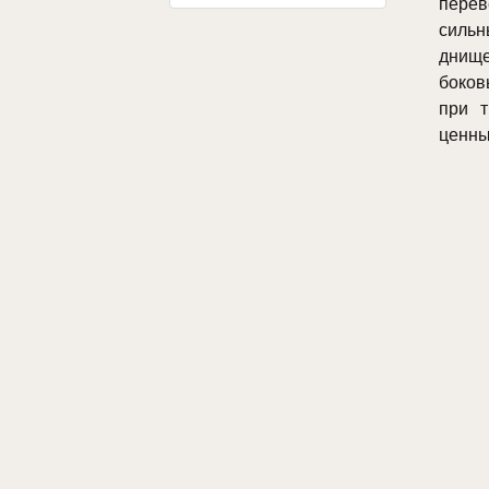
перев
силь
днищ
боков
при т
ценны