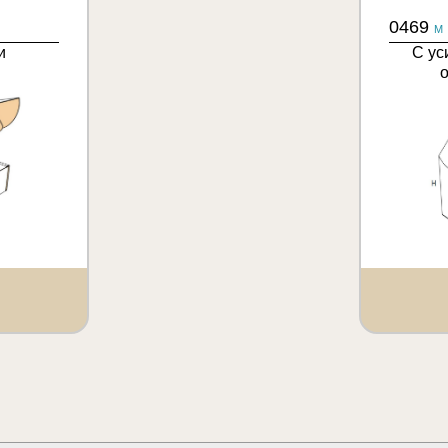
0469
M
и
С ус