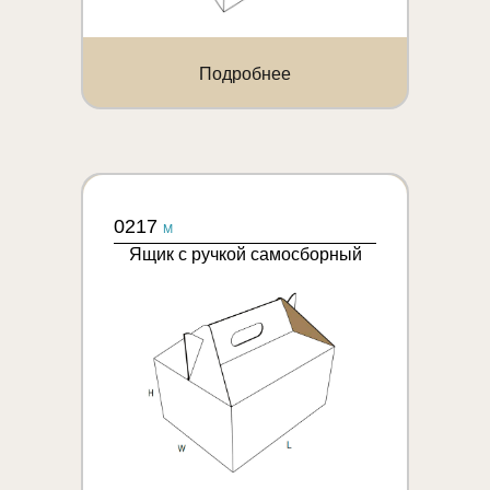
Подробнее
0217
M
Ящик с ручкой самосборный