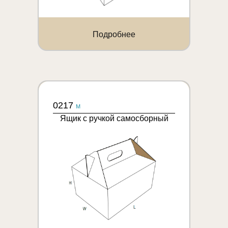
Подробнее
0217
M
Ящик с ручкой самосборный