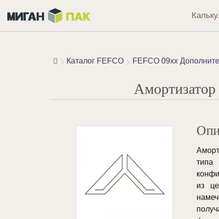
Кальку
Каталог FEFCO
FEFCO 09xx Дополните
Амортизатор
Опи
Амор
типа
конфи
из ц
наме
получ