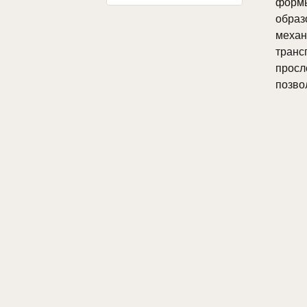
формы
обра
меха
транс
просл
позво