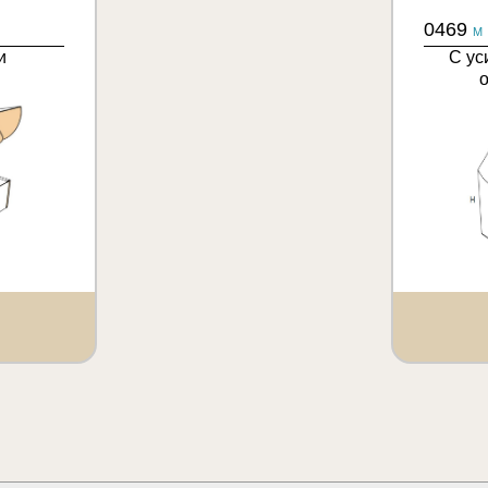
0469
M
и
С ус