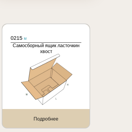
0215
M
Самосборный ящик ласточкин
хвост
Подробнее