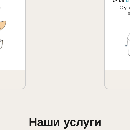
0469
M
и
С ус
Наши услуги