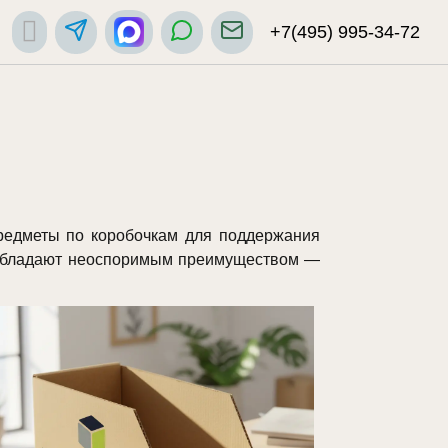
+7(495) 995-34-72
редметы по коробочкам для поддержания
а обладают неоспоримым преимуществом —