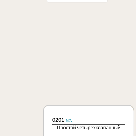
0201
M/A
Простой четырёхклапанный