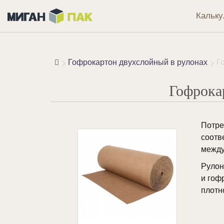
Кальку
Гофрокартон двухслойный в рулонах
Г
Гофрока
Потре
соотв
между
Рулон
и гоф
плотн