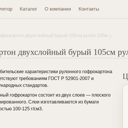
лятор
Каталог
О компании
Контакты
офрокартон двухслойный бурый 105см рулон 100м
ртон двухслойный бурый 105см ру
бительские характеристики рулонного гофрокартона
Ц
етствуют требованиям ГОСТ Р 52901-2007 и
народных стандартов.
ный гофрокартон состоит из двух слоев — плоского
рированного. Слои изготавливаются из бумаги
остью 100-125 г/см3.