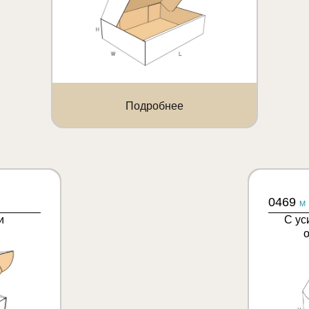
Подробнее
0469
M
и
С ус