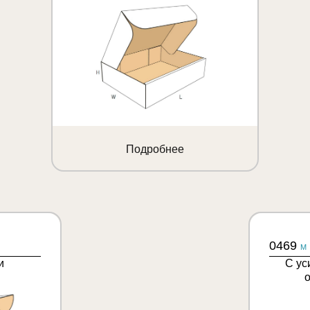
Подробнее
0469
M
и
С ус