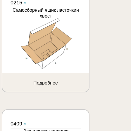
0215
M
Самосборный ящик ласточкин
хвост
Подробнее
0409
M