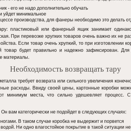
ик - его не надо дополнительно обучать
ки уйдет минимальное
цессе производства, для фанеры необходимо это делать о
ару: пластиковый или фанерный ящик занимает одинако
кая. При перевозке хрупких товаров очень важно их не раз
йства. Если товар очень хрупкий, то при изготовлении к
ой товар будет правильно и надежно зафиксирован. Для
е материалы.
Необходимость возвращать тару
металла требует возврата или сильного увеличения конечн
тные расходы. Ввиду своей цены, картонные коробки можн
ют минимум места, что сильно удешевляет процесс. Сп
 Он вам категорически не подойдет в следующих случаях:
 ногами. В таком случае коробка не выдержит и порвется
 водой. Ни одно влагостойкое покрытие в такой ситуации н