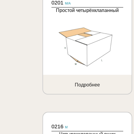
0201
M/A
Простой четырёхклапанный
Подробнее
0216
M