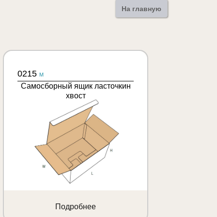
На главную
0215
M
Самосборный ящик ласточкин
хвост
Подробнее