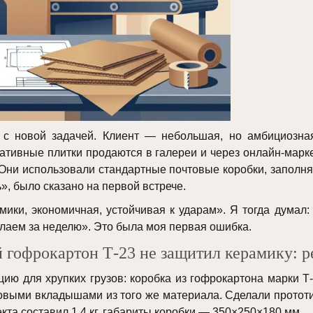
 новой задачей. Клиент — небольшая, но амбициозная
ативные плитки продаются в галереи и через онлайн-марк
Они использовали стандартные почтовые коробки, заполн
», было сказано на первой встрече.
мики, экономичная, устойчивая к ударам». Я тогда думал:
лаем за неделю». Это была моя первая ошибка.
 гофрокартон Т-23 не защитил керамику: р
цию для хрупких грузов: коробка из гофрокартона марки Т
ловыми вкладышами из того же материала. Сделали прототи
кта составил 1,4 кг, габариты коробки — 350×250×180 мм.