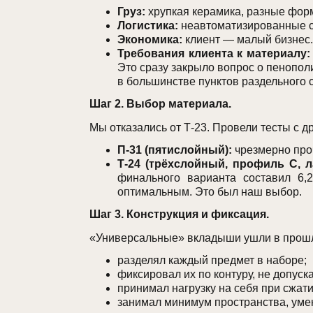
Груз:
хрупкая керамика, разные формы
Логистика:
неавтоматизированные ск
Экономика:
клиент — малый бизнес.
Требования клиента к материалу:
Это сразу закрыло вопрос о пенопол
в большинстве пунктов раздельного 
Шаг 2. Выбор материала.
Мы отказались от Т-23. Провели тесты с 
П-31 (пятислойный):
чрезмерно проч
Т-24 (трёхслойный, профиль C, ла
финального варианта составил 6,2
оптимальным. Это был наш выбор.
Шаг 3. Конструкция и фиксация.
«Универсальные» вкладыши ушли в прош
разделял каждый предмет в наборе;
фиксировал их по контуру, не допуск
принимал нагрузку на себя при сжати
занимал минимум пространства, уме