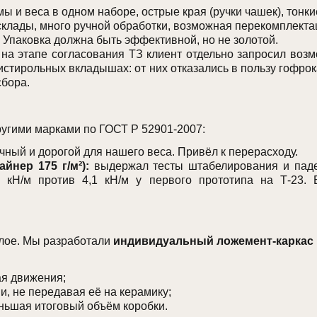
 и веса в одном наборе, острые края (ручки чашек), тонки
лады, много ручной обработки, возможная перекомплектац
 Упаковка должна быть эффективной, но не золотой.
на этапе согласования ТЗ клиент отдельно запросил возм
истирольных вкладышах: от них отказались в пользу гофр
сбора.
другими марками по ГОСТ Р 52901-2007:
ный и дорогой для нашего веса. Привёл к перерасходу.
йнер 175 г/м²):
выдержал тесты штабелирования и паден
 кН/м против 4,1 кН/м у первого прототипа на Т-23. 
лое. Мы разработали
индивидуальный ложемент-каркас
ая движения;
и, не передавая её на керамику;
ньшая итоговый объём коробки.