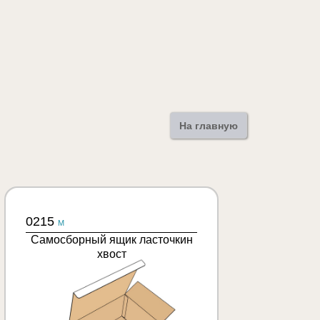
На главную
0215
M
Самосборный ящик ласточкин
хвост