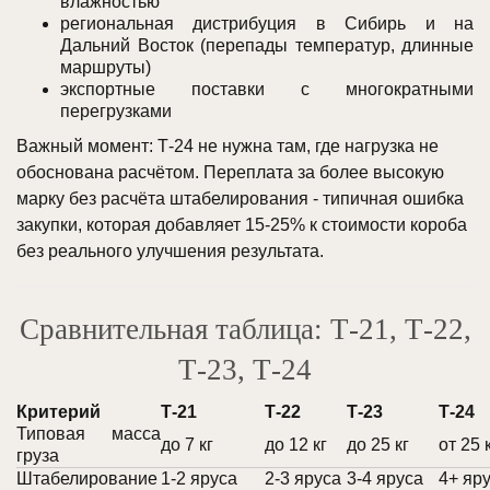
влажностью
региональная дистрибуция в Сибирь и на
Дальний Восток (перепады температур, длинные
маршруты)
экспортные поставки с многократными
перегрузками
Важный момент: Т-24 не нужна там, где нагрузка не
обоснована расчётом. Переплата за более высокую
марку без расчёта штабелирования - типичная ошибка
закупки, которая добавляет 15-25% к стоимости короба
без реального улучшения результата.
Сравнительная таблица: Т-21, Т-22,
Т-23, Т-24
Критерий
Т-21
Т-22
Т-23
Т-24
Типовая масса
до 7 кг
до 12 кг
до 25 кг
от 25 
груза
Штабелирование
1-2 яруса
2-3 яруса
3-4 яруса
4+ яр