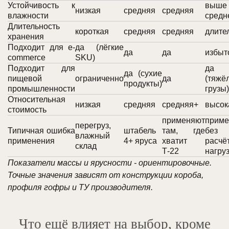
Устойчивость к
выше
низкая
средняя
средняя
влажности
средн
Длительность
короткая
средняя
средняя
длите
хранения
Подходит для e-
да (лёгкие
да
да
избыт
commerce
SKU)
Подходит для
да
да (сухие
пищевой
ограниченно
да
(тяжё
продукты)
промышленности
грузы)
Относительная
низкая
средняя
средняя+
высок
стоимость
применяют
приме
перегруз,
Типичная ошибка
штабель
там, где
без
влажный
применения
4+ яруса
хватит
расчё
склад
Т-22
нагру
Показатели массы и ярусности - ориентировочные.
Точные значения зависят от конструкции короба,
профиля гофры и ТУ производителя.
Что ещё влияет на выбор, кроме