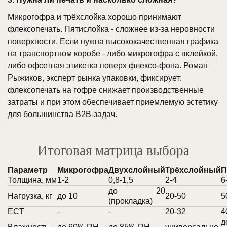
Микрогофра и трёхслойка хорошо принимают
флексопечать. Пятислойка - сложнее из-за неровности
поверхности. Если нужна высококачественная графика
на транспортном коробе - либо микрогофра с вклейкой,
либо офсетная этикетка поверх флексо-фона. Роман
Рыжиков, эксперт рынка упаковки, фиксирует:
флексопечать на гофре снижает производственные
затраты и при этом обеспечивает приемлемую эстетику
для большинства B2B-задач.
Итоговая матрица выбора
Параметр
Микрогофра
Двухслойный
Трёхслойный
П
Толщина, мм
1-2
0,8-1,5
2-4
6
до 20
Нагрузка, кг
до 10
20-50
5
(прокладка)
ECT
-
-
20-32
4