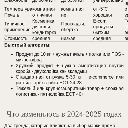
Влажность
до 60% RH
до 85% RH
универсально
п
Температура
комнатная
комнатная
от -5°C
о
Печать
отличная
нет
хорошая
у
Косметика,
E-com,
Т
Типичное
Прокладки,
дисплеи,
продукты,
с
применение
обёртка
кондитерка
бытхим
э
Стоимость
средняя
низкая
средняя
в
Быстрый алгоритм:
Продукт до 10 кг + нужна печать + полка или POS -
микрогофра
Хрупкий продукт + нужна амортизация внутри
короба - двухслойка как вкладыш
Стандартная отгрузка 5-30 кг + e-commerce или
ритейл - трёхслойка ECT 24-28
Тяжёлый или крупногабаритный товар + сложная
логистика - пятислойка ECT 40+
Что изменилось в 2024-2025 годах
Два тренда, которые влияют на выбор марки прямо