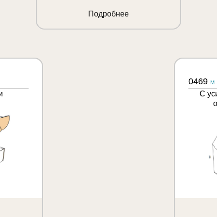
Подробнее
0469
M
и
С ус