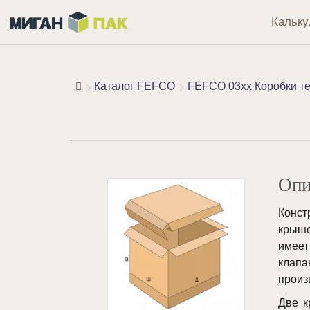
Кальку
Каталог FEFCO
FEFCO 03xx Коробки те
Опи
Конст
крыше
имее
клап
произ
Две к