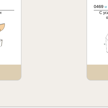
0469
M
и
С ус