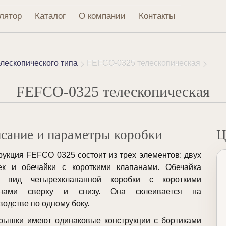
лятор
Каталог
О компании
Контакты
лескопического типа
FEFCO-0325 телескопическая
FEFCO-0325 телескопическая
сание и параметры коробки
Ц
рукция FEFCO 0325 состоит из трех элементов: двух
к и обечайки с короткими клапанами. Обечайка
т вид четырехклапанной коробки с короткими
анами сверху и снизу. Она склеивается на
водстве по одному боку.
рышки имеют одинаковые конструкции с бортиками