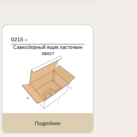
0215
M
Самосборный ящик ласточкин
хвост
Подробнее