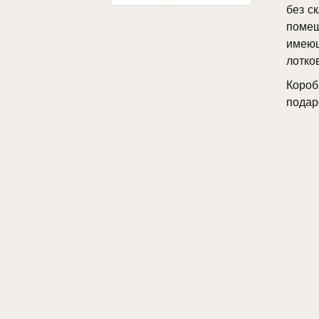
без с
помещ
имеющ
лотко
Короб
подар