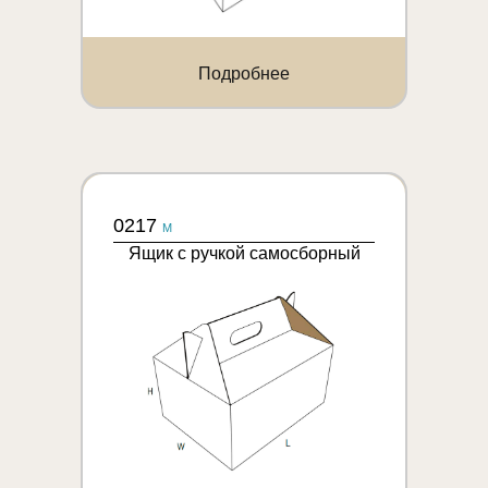
Подробнее
0217
M
Ящик с ручкой самосборный