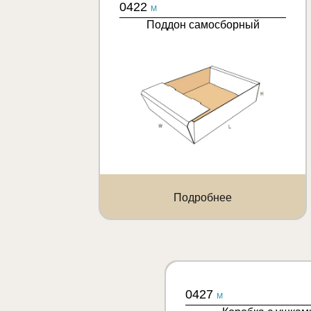
0422
M
Поддон самосборный
Подробнее
0427
M