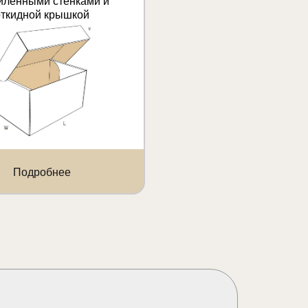
иленными стенками и
откидной крышкой
Подробнее