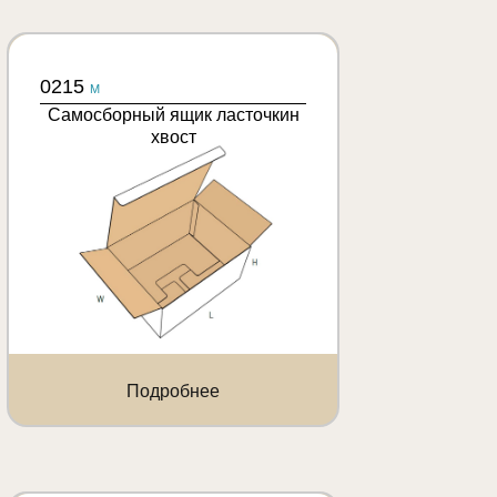
0215
M
Самосборный ящик ласточкин
хвост
Подробнее