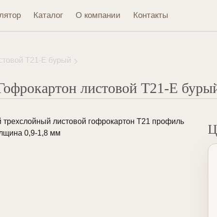
лятор
Каталог
О компании
Контакты
стовой Т21-Е бурый
Гофрокартон листовой Т21-Е буры
 трехслойный листовой гофрокартон Т21 профиль
Ц
олщина 0,9-1,8 мм