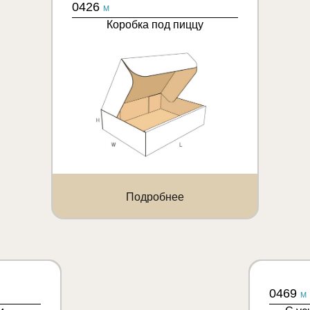
0426
M
Коробка под пиццу
Подробнее
0469
M