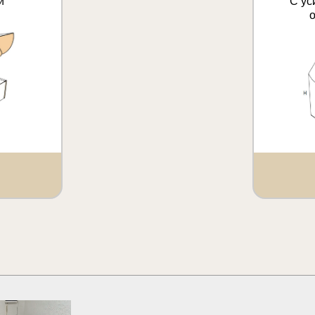
и
С ус