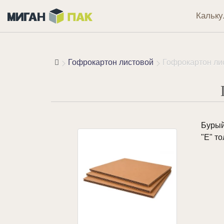
Кальку
Гофрокартон листовой
Гофрокартон ли
Бурый
"Е" т