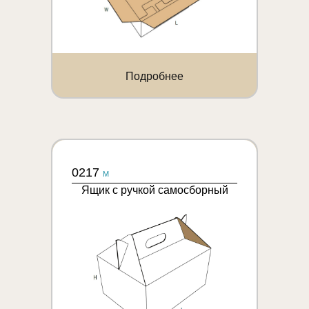
Подробнее
0217
M
Ящик с ручкой самосборный