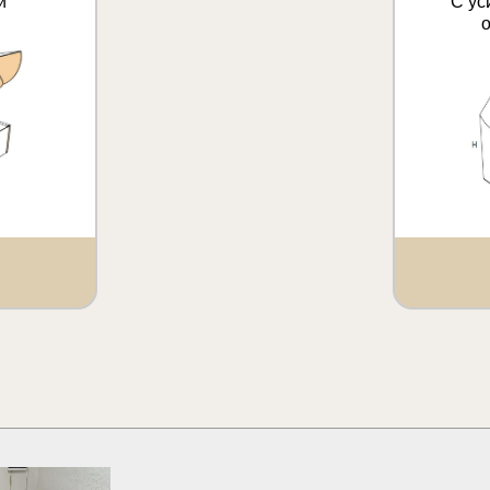
и
С ус