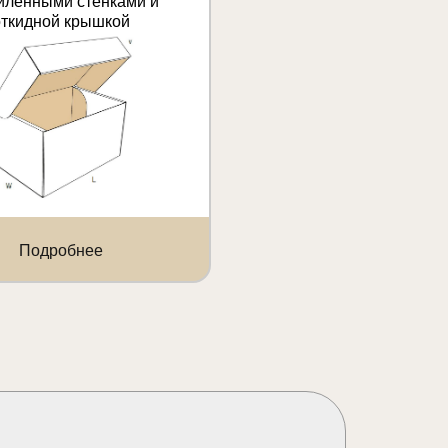
иленными стенками и
откидной крышкой
Подробнее