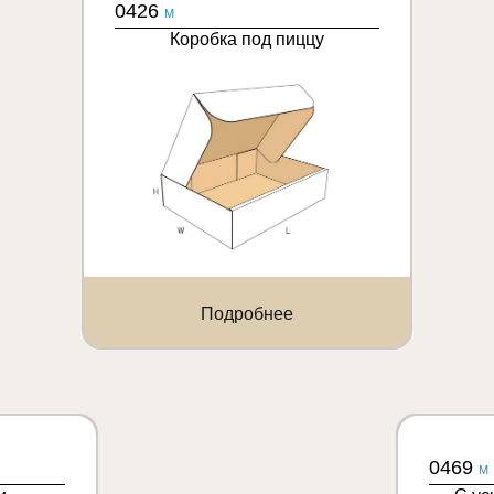
0426
M
Коробка под пиццу
Подробнее
0469
M