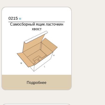
0215
M
Самосборный ящик ласточкин
хвост
Подробнее