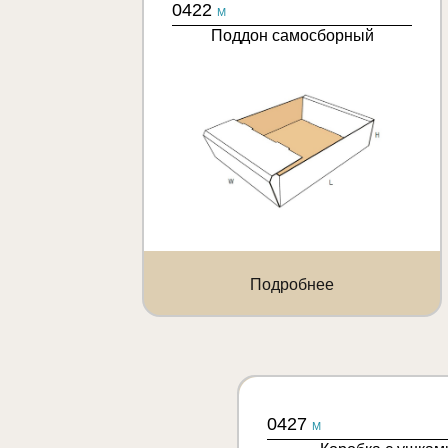
0422
M
Поддон самосборный
Подробнее
0427
M