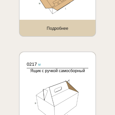
Подробнее
0217
M
Ящик с ручкой самосборный