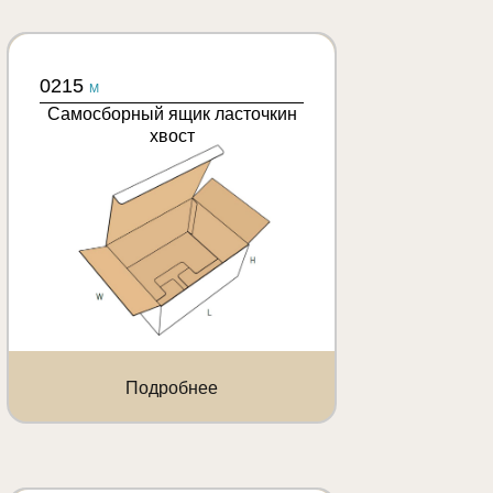
0215
M
Самосборный ящик ласточкин
хвост
Подробнее