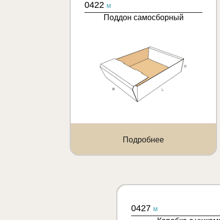
0422
M
Поддон самосборный
Подробнее
0427
M