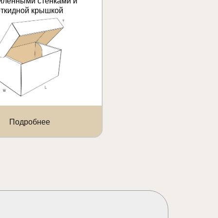
иленными стенками и
откидной крышкой
Подробнее