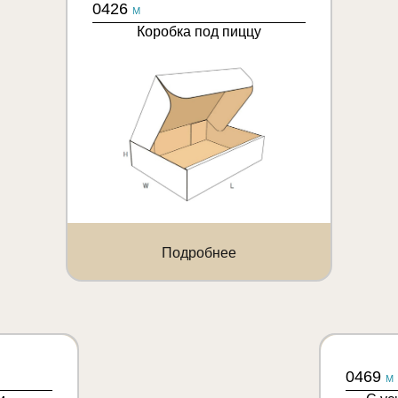
0426
M
Коробка под пиццу
Подробнее
0469
M