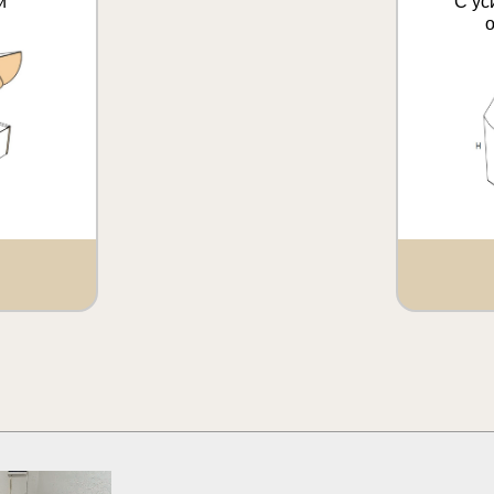
и
С ус