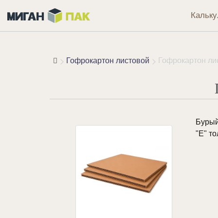
Кальку
Гофрокартон листовой
Гофрокартон ли
Бурый
"Е" т